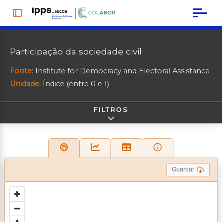
|
Participação da sociedade civil
Fonte:
Institute for Democracy and Electoral Assistance
Unidade:
Índice (entre 0 e 1)
Território
FILTROS
Guardar