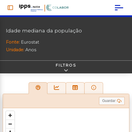
|
Idade mediana da população
Fonte:
Eurostat
Unidade:
Anos
Território
FILTROS
Guardar